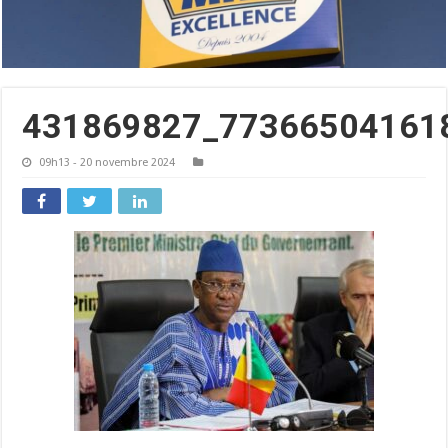
431869827_77366504161
09h13 - 20 novembre 2024