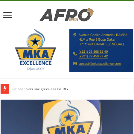
Discours à la Nation : Alassane Ouattara appelle les Ivoiriens à « l’unité, au t