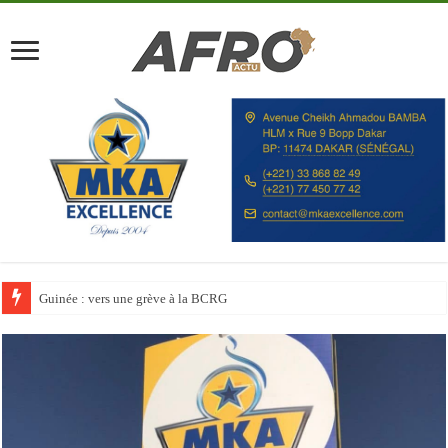
Discours à la Nation : Alassane Ouattara appelle les Ivoiriens à « l’unité, au t