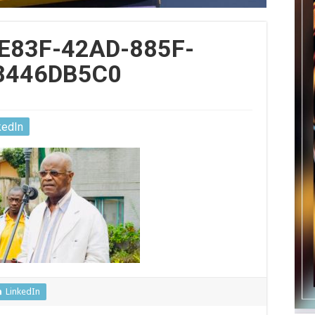
E83F-42AD-885F-
8446DB5C0
kedIn
LinkedIn