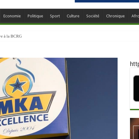
Economie
Politique
Sport
Culture
Société
Chronique
Afr
ève à la BCRG
htt