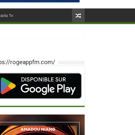
oactu Tv
ps://rogeappfm.com/