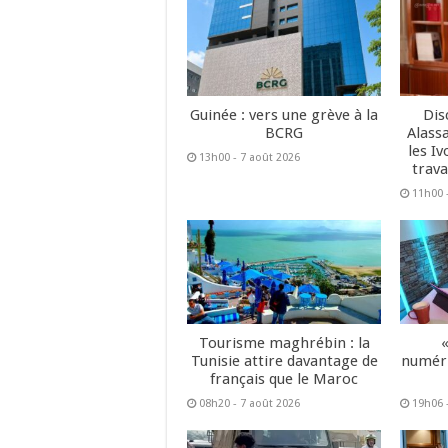
Guinée : vers une grève à la
Dis
BCRG
Alass
les Iv
13h00 - 7 août 2026
trava
11h00 
Tourisme maghrébin : la
Tunisie attire davantage de
numéri
français que le Maroc
08h20 - 7 août 2026
19h06 