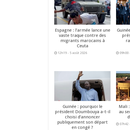
Espagne : l’armée lance une
Guinée
vaste traque contre des
pré
migrants marocains à
ra
Ceuta
12h19 - 5 août 2026
09h00 
Guinée : pourquoi le
Mali 
président Doumbouya a-t-il
au se
choisi d’annoncer
d
publiquement son départ
07h42 
en congé ?