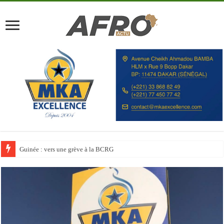
Discours à la Nation : Alassane Ouattara appelle les Ivoiriens à « l’unité, au t