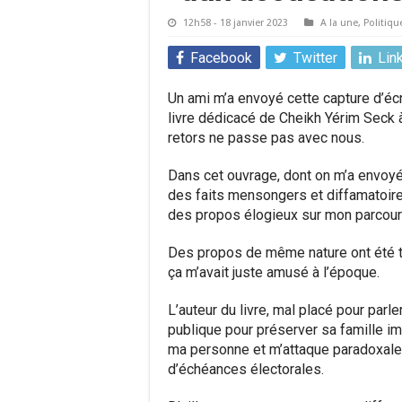
12h58 - 18 janvier 2023
A la une
,
Politiqu
Facebook
Twitter
Lin
Un ami m’a envoyé cette capture d’écr
livre dédicacé de Cheikh Yérim Seck à 
retors ne passe pas avec nous.
Dans cet ouvrage, dont on m’a envoyé
des faits mensongers et diffamatoir
des propos élogieux sur mon parcours
Des propos de même nature ont été t
ça m’avait juste amusé à l’époque.
L’auteur du livre, mal placé pour parl
publique pour préserver sa famille i
ma personne et m’attaque paradoxalem
d’échéances électorales.