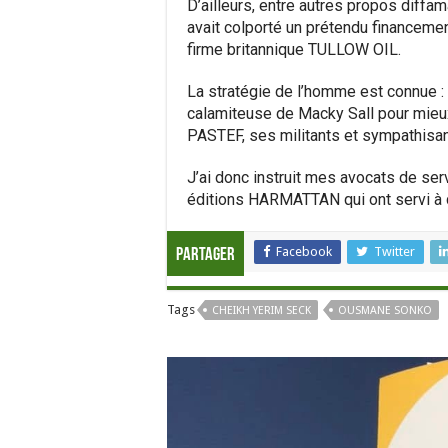
D’ailleurs, entre autres propos diffama
avait colporté un prétendu financement
firme britannique TULLOW OIL.
La stratégie de l’homme est connue :
calamiteuse de Macky Sall pour mieux
PASTEF, ses militants et sympathisan
J’ai donc instruit mes avocats de serv
éditions HARMATTAN qui ont servi à d
Facebook
Twitter
Partager
Tags
CHEIKH YERIM SECK
OUSMANE SONKO