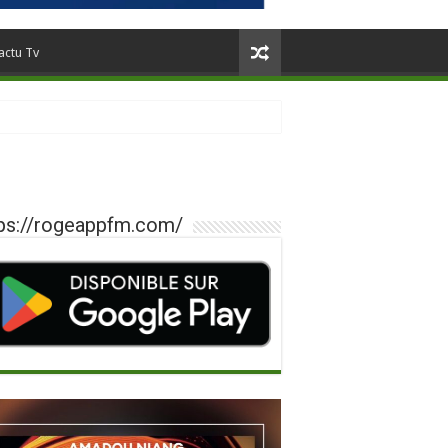
actu Tv
ps://rogeappfm.com/