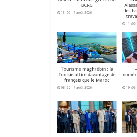
BCRG
Alass
les Iv
13h00 - 7 août 2026
trava
11h00 
Tourisme maghrébin : la
Tunisie attire davantage de
numéri
français que le Maroc
08h20 - 7 août 2026
19h06 