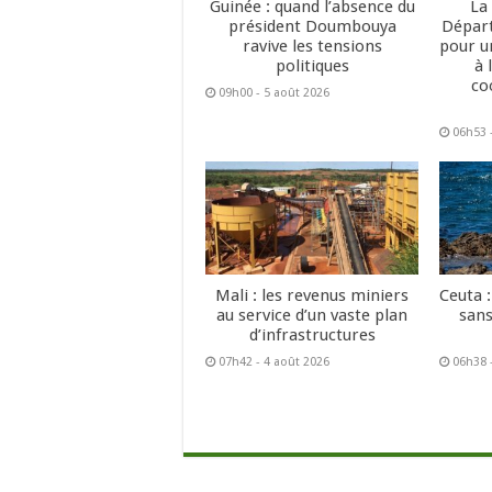
Guinée : quand l’absence du
La
président Doumbouya
Dépar
ravive les tensions
pour u
politiques
à 
co
09h00 - 5 août 2026
06h53 
Mali : les revenus miniers
Ceuta :
au service d’un vaste plan
sans
d’infrastructures
07h42 - 4 août 2026
06h38 