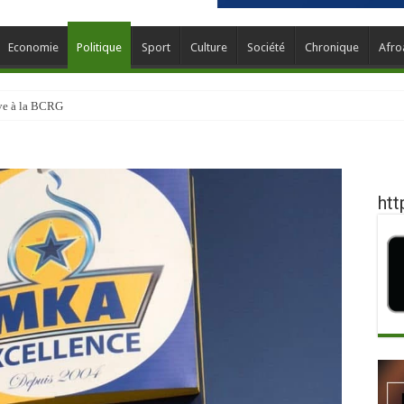
Economie
Politique
Sport
Culture
Société
Chronique
Afro
ève à la BCRG
htt