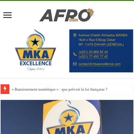
Happy City Index 2026 : aucune ville africaine parmi les 200 premières vill