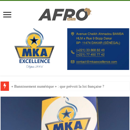
Happy City Index 2026 : aucune ville africaine parmi les 200 premières vill