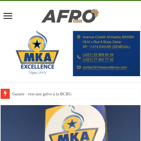
Discours à la Nation : Alassane Ouattara appelle les Ivoiriens à « l’unité, au t