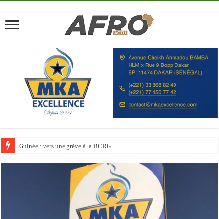
Discours à la Nation : Alassane Ouattara appelle les Ivoiriens à « l’unité, au t