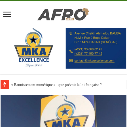
Happy City Index 2026 : aucune ville africaine parmi les 200 premières vill