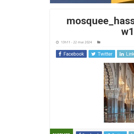
mosquee_hassa
w1
13h11 - 22 mai 2024
Facebook
Twitter
Lin