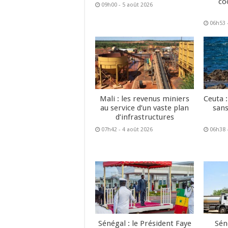
co
09h00 - 5 août 2026
06h53 
Mali : les revenus miniers
Ceuta :
au service d’un vaste plan
sans
d’infrastructures
07h42 - 4 août 2026
06h38 
Sénégal : le Président Faye
Sén