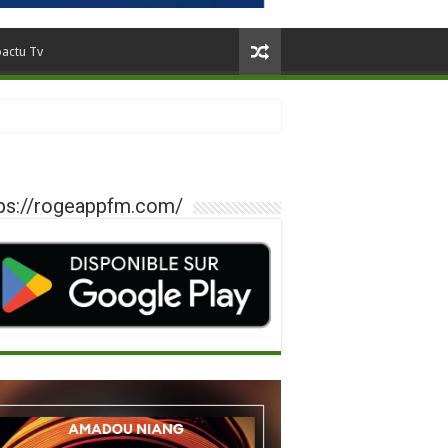
oactu Tv
ps://rogeappfm.com/