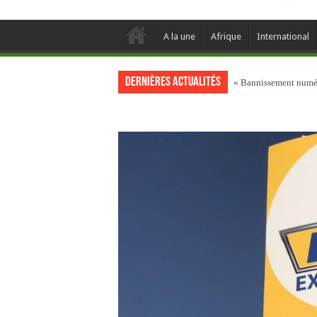
A la une
Afrique
International
Dernières actualités
« Bannissement numéri