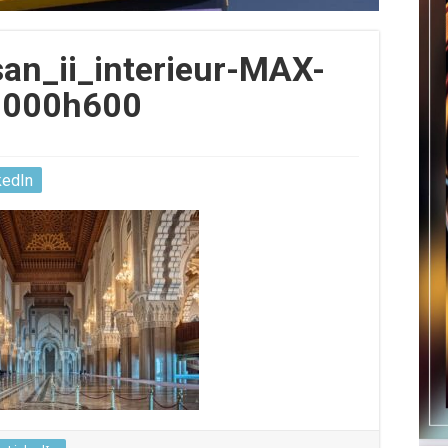
n_ii_interieur-MAX-
000h600
kedIn