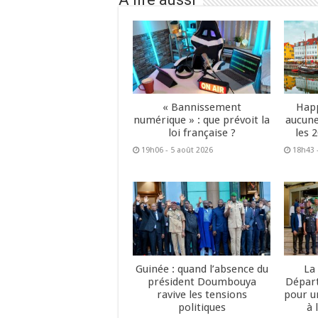
« Bannissement
Happ
numérique » : que prévoit la
aucune
loi française ?
les 
19h06 - 5 août 2026
18h43 
Guinée : quand l’absence du
La
président Doumbouya
Dépar
ravive les tensions
pour u
politiques
à 