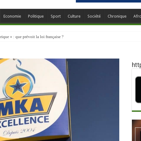
Economie
Politique
Sport
Culture
Société
Chronique
Afr
que » : que prévoit la loi française ?
htt