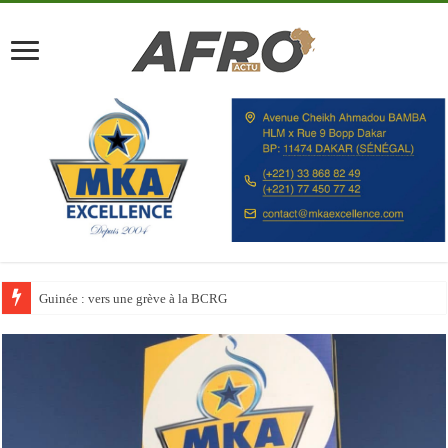
Discours à la Nation : Alassane Ouattara appelle les Ivoiriens à « l’unité, au t