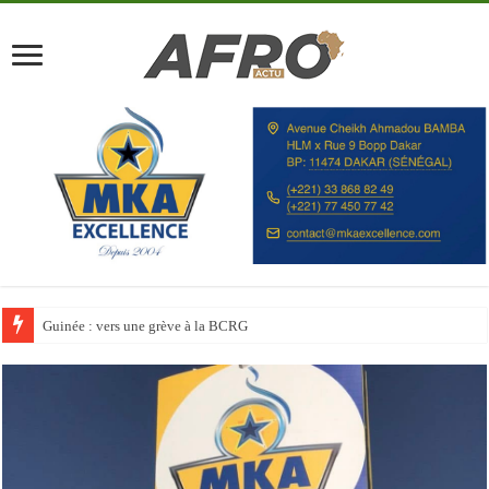
Discours à la Nation : Alassane Ouattara appelle les Ivoiriens à « l’unité, au t