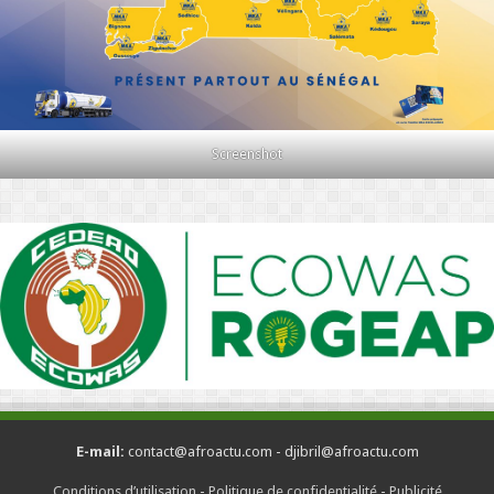
Screenshot
E-mail:
contact@afroactu.com - djibril@afroactu.com
Conditions d’utilisation
-
Politique de confidentialité
-
Publicité