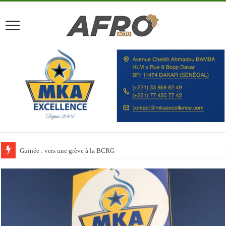
Discours à la Nation : Alassane Ouattara appelle les Ivoiriens à « l’unité, au t