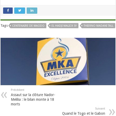
Tags
CENTENAIRE DE MAODO
EL HADJI MALICK SY
THIERNO MADANI TALL
Précédent
Assaut sur la clôture Nador-
Melilia : le bilan monte à 18
morts
Suivant
Quand le Togo et le Gabon