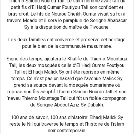
Thierno Saidou Nourou Tall. Le saint homme avait fait du
petit fis d’El Hadj Oumar Foutiyou Tall son confident et
bras droit. Le fils de Nourou Cheikh Oumar vivait sa foi à
travers Moado et il sera le parapluie de Serigne Ababacar
Sy à la disparition du maître de Tivouane.
Les deux familles ont conversé et préservé cet héritage
pour le bien de la communauté musulmane.
Signe des temps, ajoutera le Khalife de Thierno Mountaga
Tall, les deux mosquées celle d’El Hadj Oumar Foutiyou
Tall et El hadji Malick Sy ont été reprises en même
temps. Ce n’est pas un hasard que l’avenue Malick Sy
prend sa source devant la mosquée oumarienne où
repose son fils adoptif Thierno Saidou Nourou Tall et son
‘neveu Thierno Mountaga Tall qui fût un fidèle compagnon
de Serigne Abdoul Aziz Sy Dabakh.
100 ans de savoir, 100 ans d’histoire: Elhadj Malick Sy
reste le Nil qui traverse le temps et l’histoire de l’islam
noir contemporain.