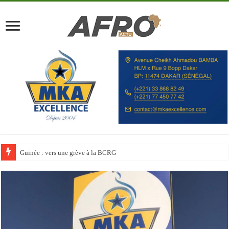
Discours à la Nation : Alassane Ouattara appelle les Ivoiriens à « l’unité, au t