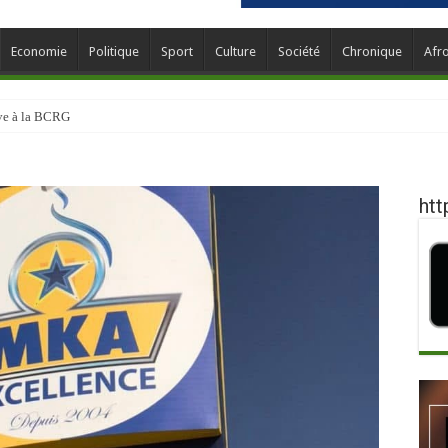
Economie
Politique
Sport
Culture
Société
Chronique
Afr
ève à la BCRG
htt