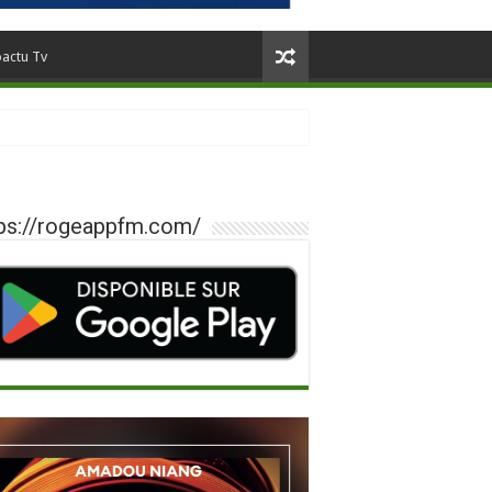
oactu Tv
ps://rogeappfm.com/