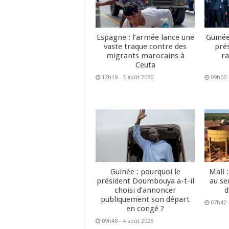
Espagne : l’armée lance une
Guinée
vaste traque contre des
pré
migrants marocains à
ra
Ceuta
12h19 - 5 août 2026
09h00 
Guinée : pourquoi le
Mali 
président Doumbouya a-t-il
au se
choisi d’annoncer
d
publiquement son départ
07h42 
en congé ?
09h48 - 4 août 2026