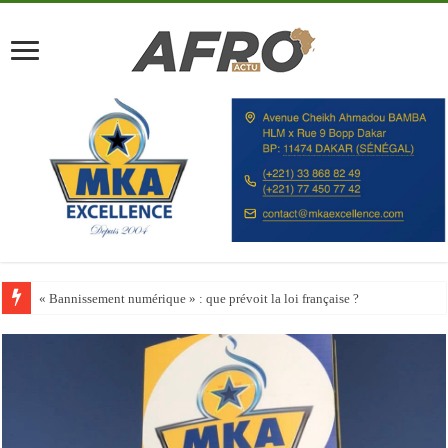
Happy City Index 2026 : aucune ville africaine parmi les 200 premières vill