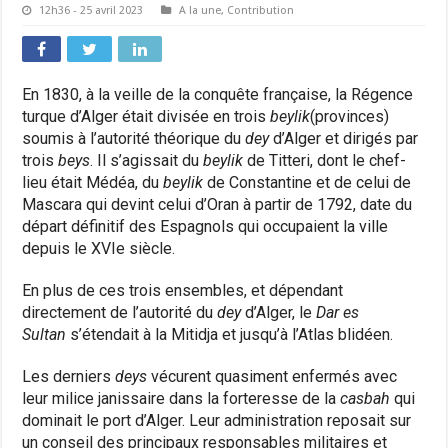
12h36 - 25 avril 2023
A la une
,
Contribution
En 1830, à la veille de la conquête française, la Régence
turque d’Alger était divisée en trois
beylik
(provinces)
soumis à l’autorité théorique du
dey
d’Alger et dirigés par
trois
beys
.
Il s’agissait du
beylik
de Titteri, dont le chef-
lieu était Médéa, du
beylik
de Constantine et de celui de
Mascara qui devint celui d’Oran à partir de 1792, date du
départ définitif des Espagnols qui occupaient la ville
depuis le XVIe siècle.
En plus de ces trois ensembles, et dépendant
directement de l’autorité du
dey
d’Alger, le
Dar es
Sultan
s’étendait à la Mitidja et jusqu’à l’Atlas blidéen.
Les derniers
deys
vécurent quasiment enfermés avec
leur milice janissaire dans la forteresse de la
casbah
qui
dominait le port d’Alger. Leur administration reposait sur
un conseil des principaux responsables militaires et