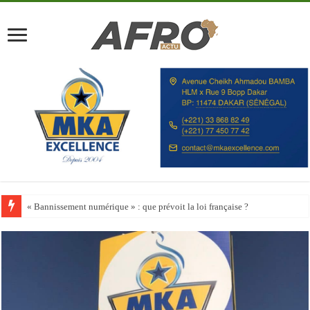
Happy City Index 2026 : aucune ville africaine parmi les 200 premières vill